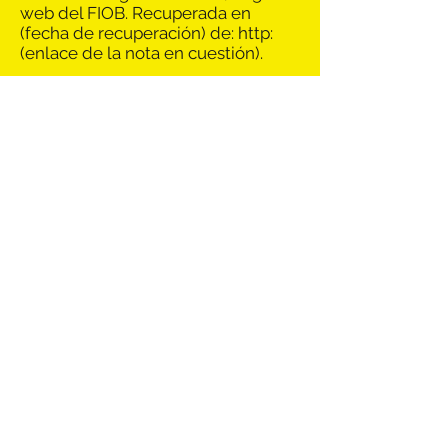
web del FIOB. Recuperada en
(fecha de recuperación) de: http:
(enlace de la nota en cuestión).
Colección de
EL Oaxaqueño
Haga clic en la imagen.